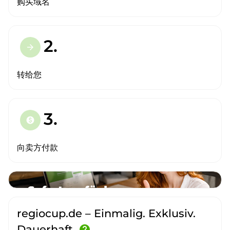
购买域名
2.
arrow_forward
转给您
3.
paid
向卖方付款
regiocup.de – Einmalig. Exklusiv.
Dauerhaft.
help