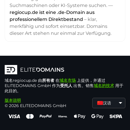
Suchmaschinen oder KI-Systeme suchen. —
regiocup.de ist eine .de-Domain aus
professionellem Direktbestand
– klar,
merkfähig und sofort einsetzbar. Domains
dieser Art stehen nur einmal zur Verfügung.
域名
regiocup.de
由
所有者
在
域名市场
上提供，并通过
ELITEDOMAINS GmbH 作为
受托人
出售。销售
域名的技术
用于
此目的。
版本说明
汉语
© 2026 ELITEDOMAINS GmbH